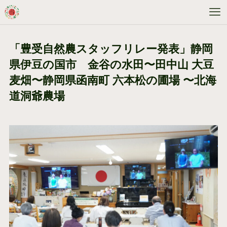
「豊受自然農スタッフリレー発表」静岡
県伊豆の国市 金谷の水田〜田中山 大豆
麦畑〜静岡県函南町 六本松の圃場 〜北海
道洞爺農場