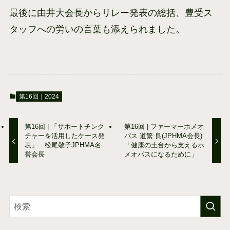
最後に由井大会長からリレー発表の総括、豊受ス
タッフへの労いの言葉も添えられました。
第16回｜2024
第16回 | 「サポートチンク
第16回 | ファーマーホメオ
チャーを活用したケース発
パス 道繁 良(JPHMA会長)
表」 松尾敬子JPHMA名
「健康の土台から支えるホ
誉会長
メオパスになるために」