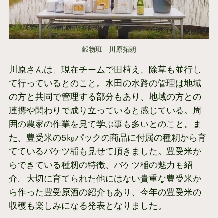
穀物班 川原拓朗
川原さんは、現在チームで田植え、除草も並行し
て行っているとのこと。水田の水路の管理は地域
の方と共同で管理する部分もあり、地域の方との
連携や関わりで成り立っていると感じている。周
囲の農家の作業を見て学ぶ事も多いとのこと。ま
た、豊受米の5㎏パックの商品に付属の種籾から育
てているバケツ稲も見せて頂きました。豊受米か
らできている種籾の特徴、バケツ稲の魅力も紹
介。大切に育てられた他にはない貴重な豊受米か
ら作った豊受原酒の紹介もあり、今年の豊受米の
収穫も楽しみになる発表となりました。