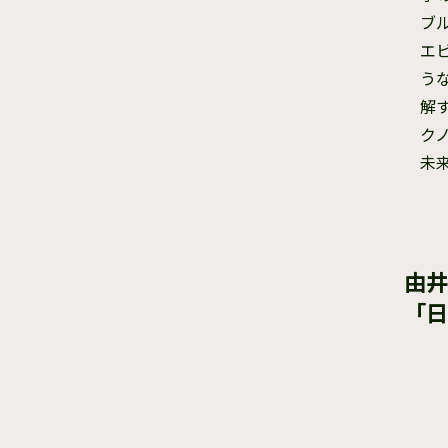
ブ
エ
う
解
ク
未
由井
「日