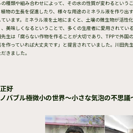
ルの種類や組み合わせによって、その水の性質が変わるという
、植物の生長を促進したり、様々な用途のミネラル液を作り出
しています。ミネラル液を土地にまくと、土壌の微生物が活性
く、美味しくなるということで、多くの生産者に愛用されてい
田先生は「腐らない作物を作ることが大切であり、TPPで外国
菜を作っていれば大丈夫です」と提言されていました。川田先
ただきました。
正好
ノバブル極微小の世界～小さな気泡の不思議～