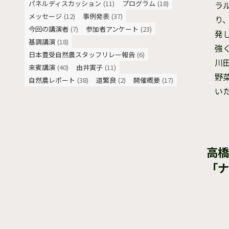
パネルディスカッション
(11)
プログラム
(18)
ラ
メッセージ
(12)
事例発表
(37)
り
今回の講演者
(7)
参加者アンケート
(23)
発
基調講演
(18)
強
日本豊受自然農スタッフリレー報告
(6)
川
来賓講演
(40)
由井寅子
(11)
野
自然農レポート
(38)
道繁良
(2)
開催概要
(17)
い
高橋
「ナ