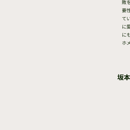
敗
要
て
に
に
ホ
坂本