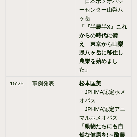
日本ホメオパシ
ーセンター山梨八
ヶ岳
「『半農半X』これ
からの時代に備
え 東京から山梨
県八ヶ岳に移住し
農業を始めまし
た」
15:25
事例発表
松本匡美
・JPHMA認定ホメ
オパス
JPHMA認定アニ
マルホメオパス
「動物たちにも自
然な健康を!～酪農