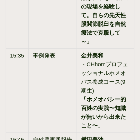
の現場を経験し
て。自らの先天性
股関節脱臼を自然
療法で克服して
～」
15:35
事例発表
金井美和
・CHhomプロフェ
ッショナルホメオ
パス養成コース(9
期生)
「ホメオパシー的
百姓の実践〜知識
が無いから出来た
こと〜」
15:45
自然農実践報告
横田美沙