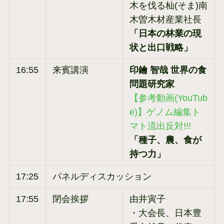
木を伐る杣(そま)南
木曽木材産業社長
「日本の林業の現
状と出口戦略」
16:55
来賓講演
印鑰 智哉 世界の食
問題研究家
【参考動画(YouTub
e)】ゲノム編集ト
マト流出反対!!!
「種子、農、食が
持つ力」
17:25
パネルディスカッション
17:55
閉会挨拶
由井寅子
・大会長、日本豊