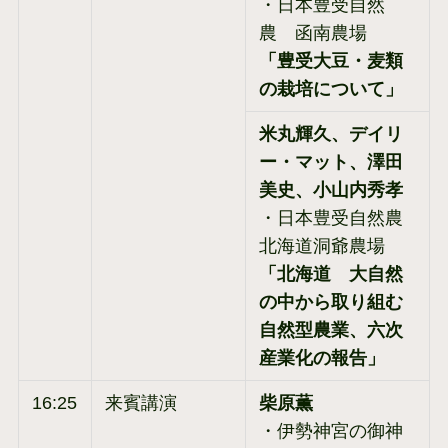
・日本豊受自然
農 函南農場
「豊受大豆・麦類
の栽培について」
米丸輝久、デイリ
ー・マット、澤田
美史、小山内秀孝
・日本豊受自然農
北海道洞爺農場
「北海道 大自然
の中から取り組む
自然型農業、六次
産業化の報告」
16:25
来賓講演
柴原薫
・伊勢神宮の御神