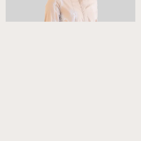
ホメオパス | 寺澤カンナ
ファーマーホメオパス | 櫛田美智恵