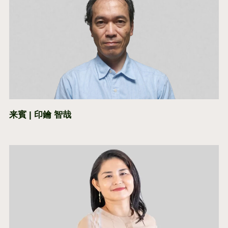
来賓 | 印鑰 智哉