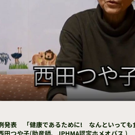
例発表 「健康であるために! なんといって
田つや子(助産師、JPHMA認定ホメオパス )