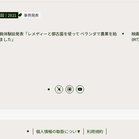
3回｜2021
事例発表
員体験談発表「レメディーと御古菌を使って ベランダで農業を始
映
ました」
(I
個人情報の取扱について
利用規約