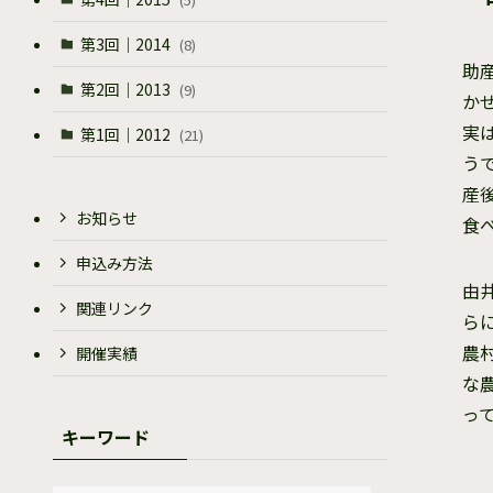
第3回｜2014
(8)
助
第2回｜2013
(9)
か
実
第1回｜2012
(21)
う
産
お知らせ
食
申込み方法
由
関連リンク
ら
農
開催実績
な
っ
キーワード