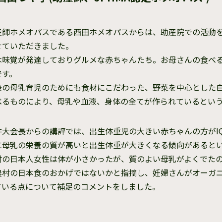
産師ホメオパスである西田ホメオパスからは、助産院での活動
せていただきました。
は味覚が発達しておりグルメな赤ちゃんたち。お母さんの食べ
です。
後の母乳育児のためにも食材にこだわった、野菜を中心とした
べるものにより、母乳や血液、身体の全てが作られているとい
井大会長からの講評では、出生体重児の大きい赤ちゃんの方がI
に母乳の栄養の質が高いと出生体重が大きくなる傾向があるとい
村の日本人女性は体が小さかったが、質のよい母乳がよくでた
農村の日本食のおかげではないかと指摘し、妊婦さんがオーガ
ている点について補足のコメントをしました。