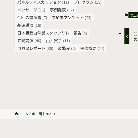
パネルディスカッション
(11)
プログラム
(18)
メッセージ
(12)
事例発表
(37)
第1
今回の講演者
(7)
参加者アンケート
(23)
基調講演
(18)
日本豊受自然農スタッフリレー報告
(6)
会
め
来賓講演
(40)
由井寅子
(11)
自然農レポート
(38)
道繁良
(2)
開催概要
(17)
ホーム
第13回｜2021