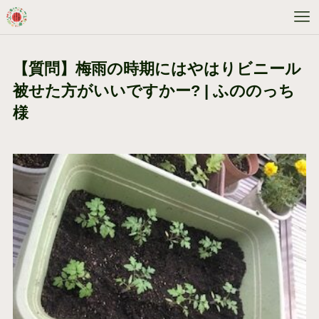
【質問】梅雨の時期にはやはりビニール
被せた方がいいですかー? | ふののっち
様