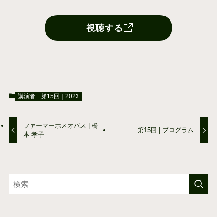
視聴する
講演者
第15回｜2023
ファーマーホメオパス | 橋
第15回 | プログラム
本 孝子