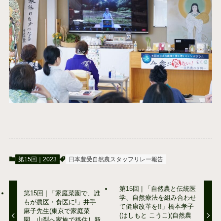
第15回｜2023
日本豊受自然農スタッフリレー報告
第15回 | 「自然農と伝統医
第15回 | 「家庭菜園で、誰
学、自然療法を組み合わせ
もが農医・食医に!」井手
て健康改革を!!」橋本孝子
麻子先生(東京で家庭菜
(はしもと こうこ)(自然農
園、山梨へ家族で移住し新