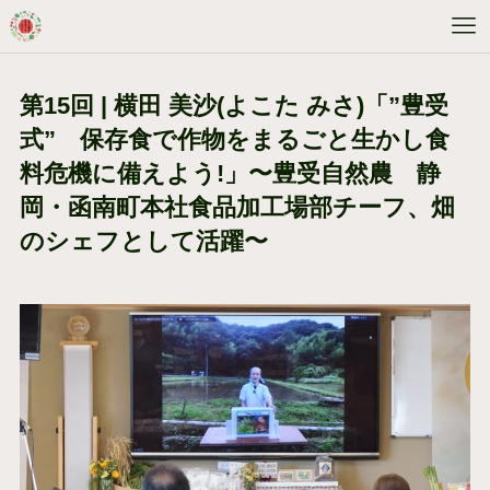
第15回 | 横田 美沙(よこた みさ)「”豊受
式” 保存食で作物をまるごと生かし食
料危機に備えよう!」〜豊受自然農 静
岡・函南町本社食品加工場部チーフ、畑
のシェフとして活躍〜