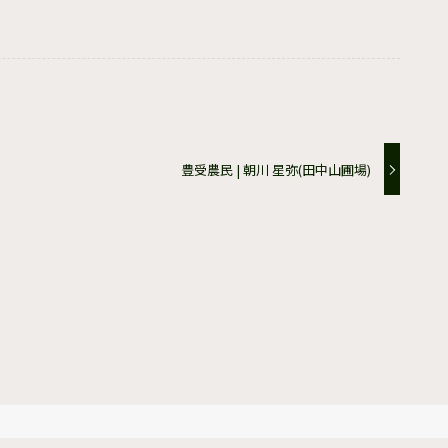
豊受農民 | 朝川 星弥(田中山圃場)