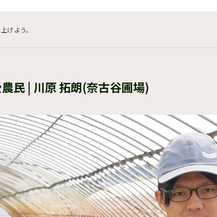
を上げよう。
農民 | 川原 拓朗(奈古谷圃場)