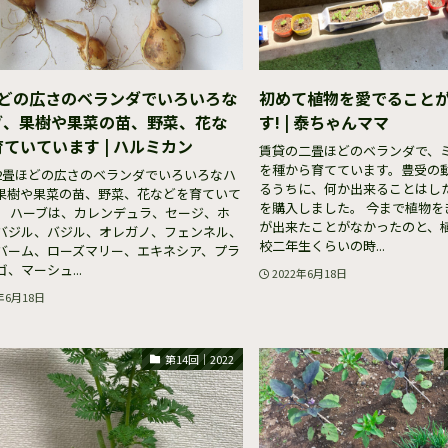
ほどの広さのベランダでいろいろな
初めて植物を愛でること
ブ、果樹や果菜の苗、野菜、花な
す! | 泰ちゃんママ
ていています | ハルミカン
賃貸の二畳ほどのベランダで、
を種から育てています。豊受の
2畳ほどの広さのベランダでいろいろなハ
るうちに、何か出来ることはした
果樹や果菜の苗、野菜、花などを育ていて
を購入しました。 今まで植物を
。 ハーブは、カレンデュラ、セージ、ホ
が出来たことがなかったのと、
バジル、バジル、オレガノ、フェンネル、
校二年生くらいの時...
バーム、ローズマリー、エキネシア、プラ
、マーシュ...
2022年6月18日
年6月18日
第14回｜2022