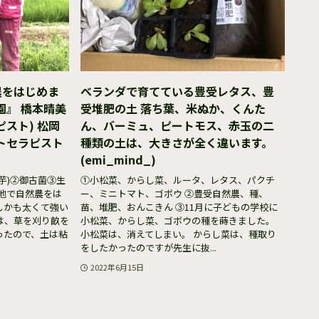
農をはじめま
ベランダで育てている豊受レタス、豊
園』 橋本晴美
受堆肥の土 落ち葉、米ぬか、くんた
スト) 松岡
ん、バーミュ、ピートモス、赤玉の二
トセラピスト
種類の土は、大きさが全く違います。
(emi_mind_)
芋)②御古菌③生
①小松菜、からし菜、ルータ、レタス、パクチ
地で自然農をは
ー、ミニトマト、ゴボウ ②豊受自然農、種、
しかも太くて強い
苗、堆肥、おんこきん ③11月に子どもの学校に
は、草を刈り畝を
小松菜、からし菜、ゴボウの種を蒔きました。
ったので、土は粘
小松菜は、消えてしまい。 からし菜は、種取り
をしたかったのですが先生に抜...
2022年6月15日