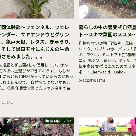
菜園体験談〜フェンネル、フェレ
暮らしの中の豊受式自然
テンダー、サヤエンドウとグリン
ト～スキマ菜園のススメ
ス、亀戸大根、レタス、きゅうり、
作物名/ナス3種(千両2号、黒陽
、そして黒田五寸にんじんの生命
シトウ、パプリカ赤、パプリカ
キ、ワケギ、ミニトマト(宇迦魂
強さをみました。。。
ニ)、赤シソ、青シソ、ディル、
に堆肥と御古菌Aしか使用していません
使用商品/野菜と土のためのミ
初の頃は土選びができておらず、 もしか
ポートChem-acid、Onkok...
土にもともと肥料が入っていたものがあっ
2022年6月17日
しれませんので、 自然農ではないかもし
ん。 ①昨年豊受で買ったファンネルの苗
年6月17日
第14回｜2022