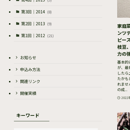
第3回｜2014
(8)
第2回｜2013
(9)
家庭
ンツ
第1回｜2012
(21)
ピー
枝豆
力の
お知らせ
基本的
が、最
申込み方法
したら
たかも
関連リンク
れませ
の成...
開催実績
2022
キーワード