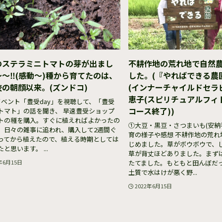
のステラミニトマトの芽が出まし
不耕作地の荒れ地で自然
〜‼︎(感動〜)種から育てたのは、
した。(『やればできる農
校の朝顔以来。(ズンドコ)
(インナーチャイルドセラピ
恵子(スピリチュアルフィ
イベント「豊受day」を視聴して、「豊受
コース終了))
トマト」の話を聞き、 早速豊受ショップ
トの種を購入。すぐに植えればよかったの
①大豆・黒豆・さつまいも(安納
、日々の雑事に追われ、購入して2週間ぐ
育の様子や感想 不耕作地の荒れ
ってから植えたので、植える時期としては
じめました。草がボウボウで、
と思います。 ...
草が背丈ほどありました。まず
たてました。もともと田んぼだ
年6月15日
土質で水はけが悪く野...
2022年6月15日