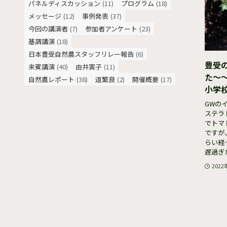
パネルディスカッション
(11)
プログラム
(18)
メッセージ
(12)
事例発表
(37)
今回の講演者
(7)
参加者アンケート
(23)
基調講演
(18)
日本豊受自然農スタッフリレー報告
(6)
豊受
来賓講演
(40)
由井寅子
(11)
た〜〜
自然農レポート
(38)
道繁良
(2)
開催概要
(17)
小学
GWの
ステラ
でトマ
ですが
らい経
遅過ぎた
2022