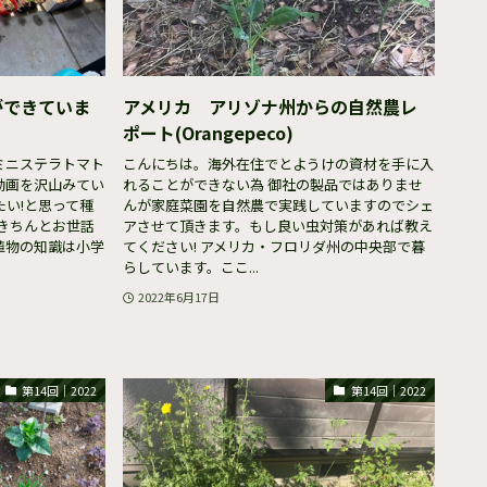
ができていま
アメリカ アリゾナ州からの自然農レ
ポート(Orangepeco)
ミニステラトマト
こんにちは。海外在住でとようけの資材を手に入
動画を沢山みてい
れることができない為 御社の製品ではありませ
い!と思って種
んが家庭菜園を自然農で実践していますのでシェ
きちんとお世話
アさせて頂きます。もし良い虫対策があれば教え
植物の知識は小学
てください! アメリカ・フロリダ州の中央部で暮
らしています。ここ...
2022年6月17日
第14回｜2022
第14回｜2022