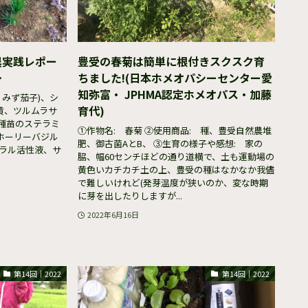
農実践レポー
豊受の春菊は簡単に根付きスクスク育
～
ちました!(日本ホメオパシーセンター愛
知弥富・ JPHMA認定ホメオパス・加藤
、みず茄子)、シ
育代)
黄、ツルムラサ
種苗のステラミ
①作物名: 春菊 ②使用商品: 種、豊受自然農堆
ホーリーバジル
肥、御古菌AとB、 ③生育の様子や感想: 家の
ネラル活性液、サ
脇、幅60センチほどの通り道横で、土も運動場の
黄色いカチカチ土の上、豊受の種はなかなか我儘
で難しいけれど(発芽温度が狭いのか、変な時期
に芽を出したりしますが...
2022年6月16日
第14回｜2022
第14回｜2022