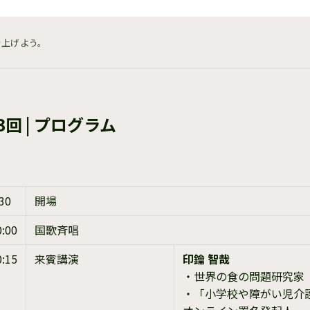
を上げよう。
3回 | プログラム
:30
開場
0:00
国歌斉唱
0:15
来賓講演
印鑰 智哉
・世界の食の問題研究家
・「小学校や障がい児介