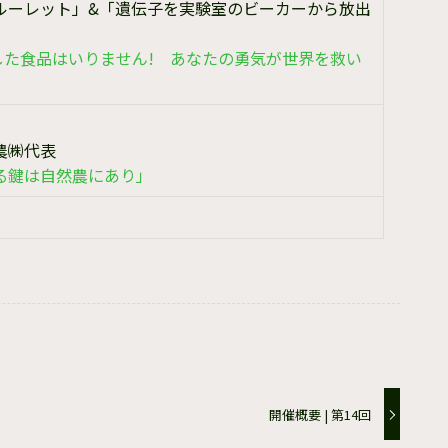
ルーレット」&「遺伝子を実験室のビーカーから放出
した食品はいりません! あなたの勇気が世界を救い
農㈱代表
る鍵は自然農にあり」
開催概要 | 第14回