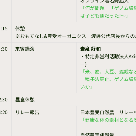
オンライン署名発起人
「何が問題 「ゲノム編
は子ども達だった!～」 (
1:15
休憩
※おもてなし&豊受オーガニクス 渡邊公代店長からの
1:30
来賓講演
岩泉 好和
・特定非営利活動法人Ax
ー)
「米、麦、大豆、雑穀な
種子法廃止、ゲノム編集
いか」
2:30
昼食休憩
4:20
リレー報告
日本豊受自然農 リレー
「健康な体の素材となる
自然農実践報告