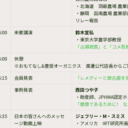
・北海道 洞爺農場 農業
・静岡 函南農場 農業部
リレー報告
4:00
来賓講演
鈴木宣弘
・東京大学農学部教授
「占領政策」と「コメ危
5:00
休憩
※おもてなし&豊受オーガニクス 渡邊公代店長からご
5:15
会員発表
「レメディーと御古菌を
事例発表
西田つや子
・助産師、JPHMA認定
「健康であるために! 
5:35
日本の皆さんへのメッセ
ジェフリー・M・スミス
ージ動画上映
・アメリカ IRT研究所