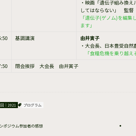
・映画「遺伝子組み換え
してはならない」 監督
「遺伝子(ゲノム)を編集
ます」
5:50
基調講演
由井寅子
・大会長、日本豊受自然
「食糧危機を乗り越え
7:50
閉会挨拶 大会長 由井寅子
3回｜2021
プログラム
ンポジウム参加者の感想