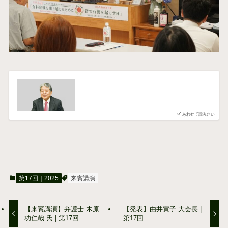
あわせて読みたい
第17回｜2025
来賓講演
【来賓講演】弁護士 木原
【発表】由井寅子 大会長 |
功仁哉 氏 | 第17回
第17回