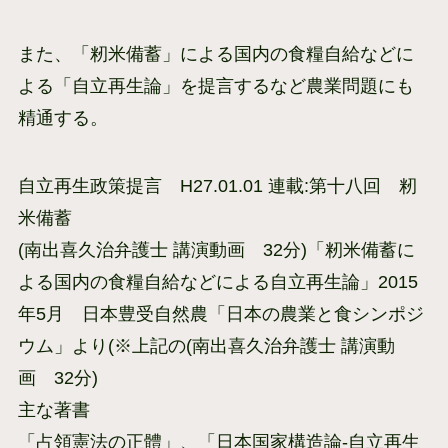
また、「籾米備蓄」による国内の食糧自給などに
よる「自立再生論」を提言するなど農業問題にも
精通する。
自立再生政策提言 H27.01.01 連載:第十八回 籾
米備蓄
(南出喜久治弁護士 講演動画 32分)「籾米備蓄に
よる国内の食糧自給などによる自立再生論」2015
年5月 日本豊受自然農「日本の農業と食シンポジ
ウム」より(※上記の(南出喜久治弁護士 講演動
画 32分)
主な著書
「占領憲法の正體」、「日本国家構造論-自立再生