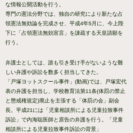
な情報公開活動を行う。
専門の憲法分野では、独自の研究により新たな占
領憲法無効論を完成させ、平成4年5月に、今上陛
下に「占領憲法無効宣言」を諌疏する天皇請願を
行う。
弁護士としては、誰も引き受け手がないような難
しい弁護や訴訟を数多く担当してきた。
「戸塚ヨットスクール事件」(動画)では、戸塚宏代
表の弁護を担当し、学校教育法第11条(体罰の禁止
と懲戒権規定)廃止を主張する「体罰の会」副会
長。平成21には「児童相談所による児童拉致事件
訴訟」で内海聡医師と原告の弁護を行う。「児童
相談所による児童拉致事件訴訟の背景」